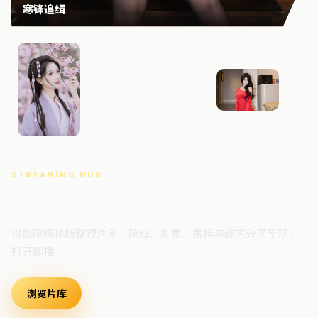
寒锋追缉
焚城追缉
异境追
STREAMING HUB
高清视频门户
以影院级排版整理片单：院线、剧集、番组与综艺分区呈现，
打开即播。
浏览片库
最新上架