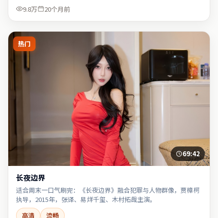
9.8万
20个月前
热门
69:42
长夜边界
适合周末一口气刷完：《长夜边界》融合犯罪与人物群像，贾樟柯
执导，2015年，张译、易烊千玺、木村拓哉主演。
高清
流畅