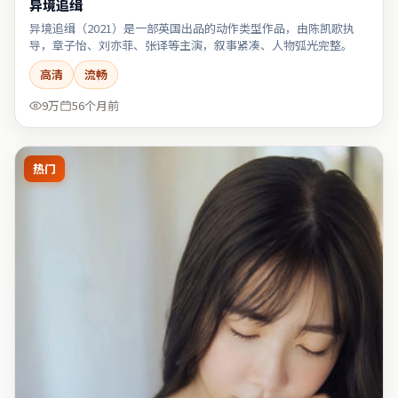
异境追缉
异境追缉（2021）是一部英国出品的动作类型作品，由陈凯歌执
导，章子怡、刘亦菲、张译等主演，叙事紧凑、人物弧光完整。
高清
流畅
9万
56个月前
热门