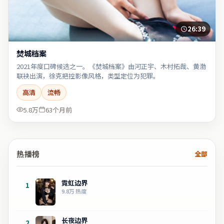
26:39
焚城档案
2021年度口碑候选之一。《焚城档案》由河正宇、木村拓哉、黄渤
联袂出演，徐克把控影像风格，类型定位为犯罪。
高清
流畅
5.8万
63个月前
热播榜
全部
霓虹边界
1
9.8万
热度
长夜边界
2