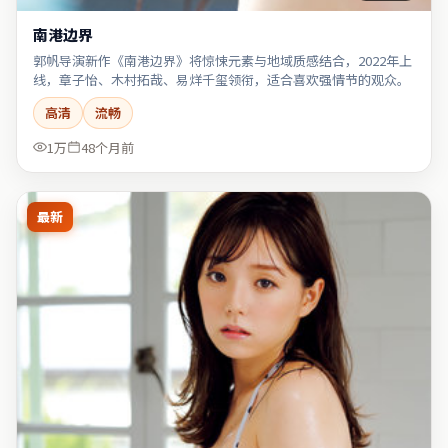
南港边界
郭帆导演新作《南港边界》将惊悚元素与地域质感结合，2022年上
线，章子怡、木村拓哉、易烊千玺领衔，适合喜欢强情节的观众。
高清
流畅
1万
48个月前
最新