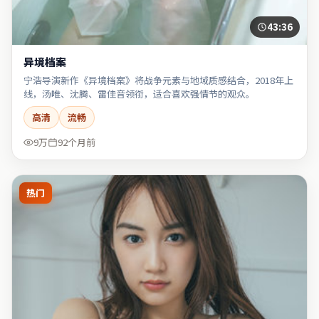
43:36
异境档案
宁浩导演新作《异境档案》将战争元素与地域质感结合，2018年上
线，汤唯、沈腾、雷佳音领衔，适合喜欢强情节的观众。
高清
流畅
9万
92个月前
热门