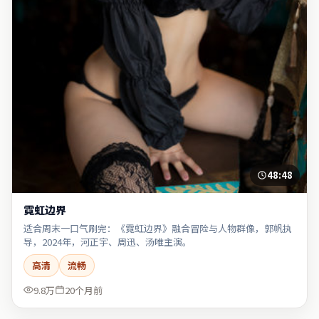
48:48
霓虹边界
适合周末一口气刷完：《霓虹边界》融合冒险与人物群像，郭帆执
导，2024年，河正宇、周迅、汤唯主演。
高清
流畅
9.8万
20个月前