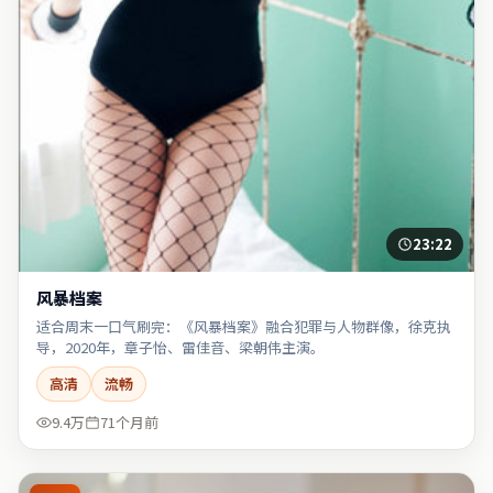
23:22
风暴档案
适合周末一口气刷完：《风暴档案》融合犯罪与人物群像，徐克执
导，2020年，章子怡、雷佳音、梁朝伟主演。
高清
流畅
9.4万
71个月前