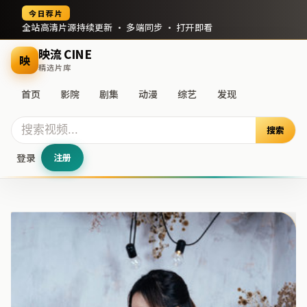
今日荐片
全站高清片源持续更新 · 多端同步 · 打开即看
映流 CINE
映
精选片库
首页
影院
剧集
动漫
综艺
发现
搜索
登录
注册