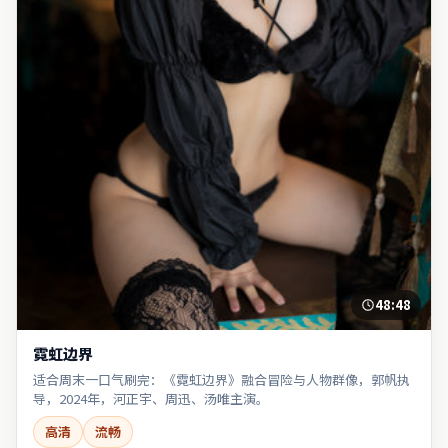
48:48
霓虹边界
适合周末一口气刷完：《霓虹边界》融合冒险与人物群像，郭帆执
导，2024年，河正宇、周迅、汤唯主演。
高清
流畅