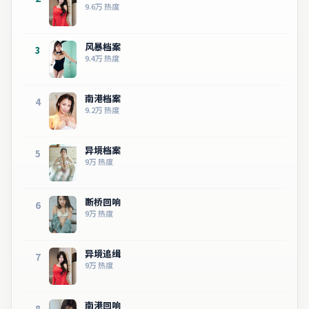
9.6万
热度
风暴档案
3
9.4万
热度
南港档案
4
9.2万
热度
异境档案
5
9万
热度
断桥回响
6
9万
热度
异境追缉
7
9万
热度
南港回响
8