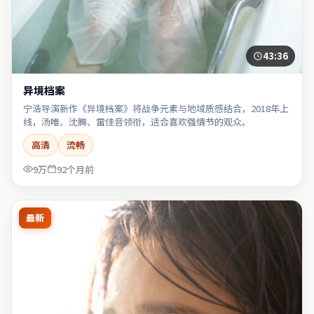
43:36
异境档案
宁浩导演新作《异境档案》将战争元素与地域质感结合，2018年上
线，汤唯、沈腾、雷佳音领衔，适合喜欢强情节的观众。
高清
流畅
9万
92个月前
最新