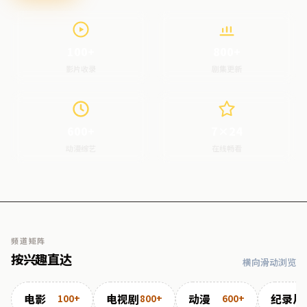
100+
800+
影片收录
剧集更新
600+
7×24
动漫综艺
在线畅看
频道矩阵
按兴趣直达
横向滑动浏览
电影
电视剧
动漫
纪录片
100+
800+
600+