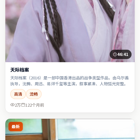
46:41
天际档案
天际档案（2016）是一部中国香港出品的战争类型作品，由乌尔善
执导，沈腾、周迅、易烊千玺等主演，叙事紧凑、人物弧光完整。
高清
流畅
2万
122个月前
最新