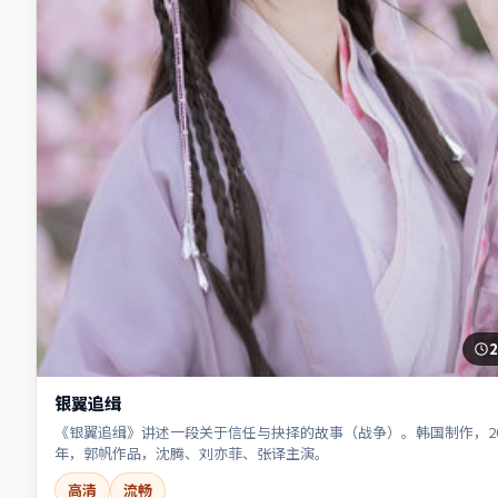
2
银翼追缉
《银翼追缉》讲述一段关于信任与抉择的故事（战争）。韩国制作，20
年，郭帆作品，沈腾、刘亦菲、张译主演。
高清
流畅