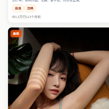
2017年，郭帆作品，沈腾、章子怡、刘亦菲主演。
高清
流畅
1.5万
113个月前
最新