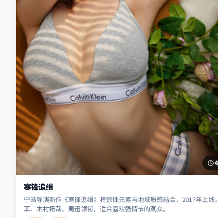
4
寒锋追缉
宁浩导演新作《寒锋追缉》将惊悚元素与地域质感结合，2017年上线
菲、木村拓哉、周迅领衔，适合喜欢强情节的观众。