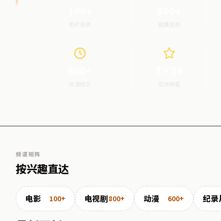
100+
800+
影片收录
剧集更新
600+
7×24
动漫综艺
在线畅看
频道矩阵
按兴趣直达
电影
电视剧
动漫
纪录
100+
800+
600+