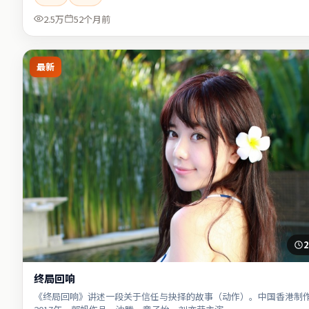
2.5万
52个月前
最新
2
终局回响
《终局回响》讲述一段关于信任与抉择的故事（动作）。中国香港制