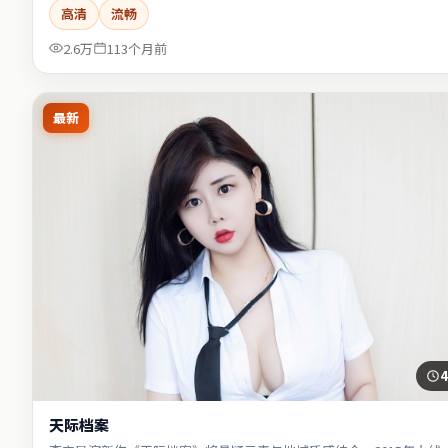
高清
流畅
2.6万
113个月前
最新
4
天际档案