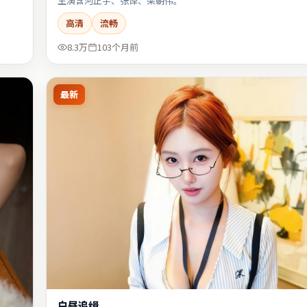
主演含河正宇、张译、梁朝伟。
高清
流畅
8.3万
103个月前
最新
白昼追缉