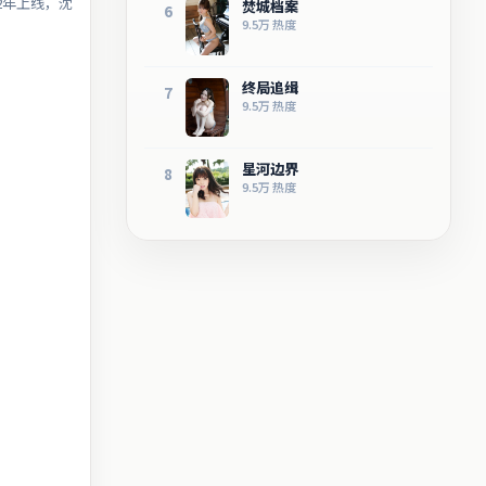
2年上线，沈
焚城档案
6
9.5万
热度
终局追缉
7
9.5万
热度
星河边界
8
9.5万
热度