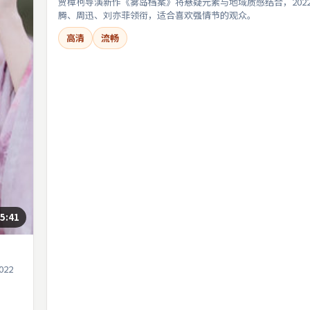
贾樟柯导演新作《雾岛档案》将悬疑元素与地域质感结合，202
腾、周迅、刘亦菲领衔，适合喜欢强情节的观众。
高清
流畅
5:41
22