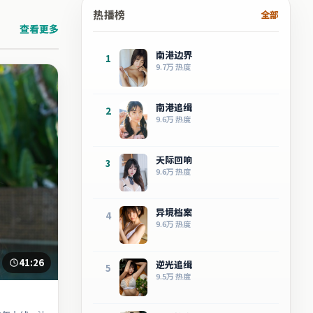
热播榜
全部
查看更多
南港边界
1
9.7万
热度
南港追缉
2
9.6万
热度
天际回响
3
9.6万
热度
异境档案
4
9.6万
热度
41:26
逆光追缉
5
9.5万
热度