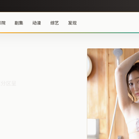
影院
剧集
动漫
综艺
发现
艺分区呈