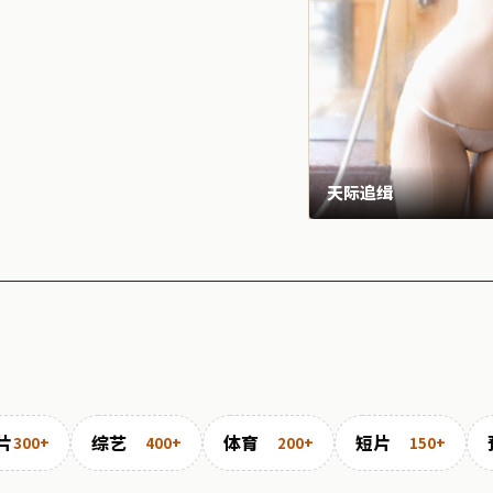
天际追缉
片
综艺
体育
短片
300+
400+
200+
150+