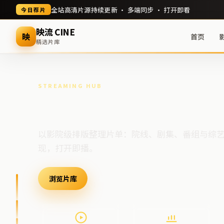
全站高清片源持续更新 · 多端同步 · 打开即看
今日荐片
映流 CINE
映
首页
精选片库
STREAMING HUB
高清视频门户
以影院级排版整理片单：院线、剧集、番组与综
现，打开即播。
浏览片库
最新上架