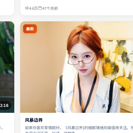
4.6万
47个月前
最新
2:16
风暴边界
作，
如果你喜欢爱情题材，《风暴边界}的细腻情绪刻画值得关注。